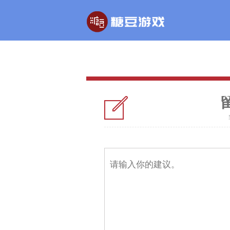
玄幻游戏
回合制游戏
玄天之剑
醉红楼
您的建议
剑啸九州
醉八仙