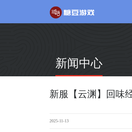
玄幻游戏
回合制游戏
新闻中心
玄天之剑
醉红楼
剑啸九州
醉八仙
新服【云渊】回味
2025-11-13